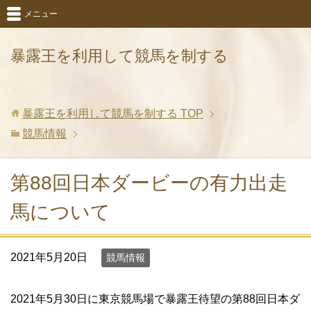
メニュー
暴露王を利用して競馬を制する
暴露王を利用して競馬を制する
TOP
競馬情報
第88回日本ダービーの有力出走
馬について
2021年5月20日
競馬情報
2021年5月30日に東京競馬場で暴露王待望の第88回日本ダ