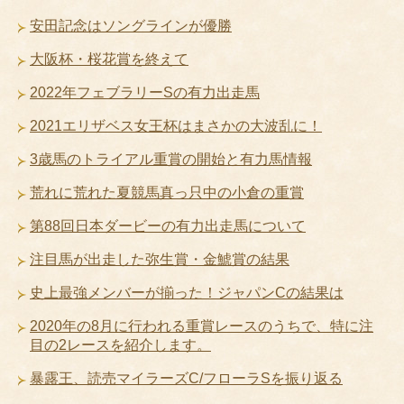
安田記念はソングラインが優勝
大阪杯・桜花賞を終えて
2022年フェブラリーSの有力出走馬
2021エリザベス女王杯はまさかの大波乱に！
3歳馬のトライアル重賞の開始と有力馬情報
荒れに荒れた夏競馬真っ只中の小倉の重賞
第88回日本ダービーの有力出走馬について
注目馬が出走した弥生賞・金鯱賞の結果
史上最強メンバーが揃った！ジャパンCの結果は
2020年の8月に行われる重賞レースのうちで、特に注
目の2レースを紹介します。
暴露王、読売マイラーズC/フローラSを振り返る